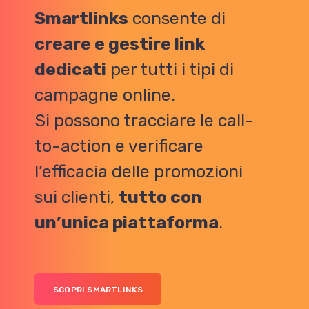
Smartlinks
consente di
creare e gestire link
dedicati
per tutti i tipi di
campagne online.
Si possono tracciare le call-
to-action e verificare
l’efficacia delle promozioni
sui clienti,
tutto con
un’unica piattaforma
.
SCOPRI SMARTLINKS